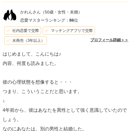
とが重要です。
彼の「叶えて？？？」というメッセージ
かれんさん
（50歳・女性・未婚）
が、単なる冗談や軽いフリートのつもりなのか、それとも
恋愛マスターランキング：
86
位
本気であなたに対して何かを求めているのかを見極めるた
社内恋愛で交際
マッチングアプリで交際
めにも、彼と直接、今のあなたたちの関係について、そし
プロフィール詳細＞＞
水商売（3年以上）
て今後の関係について話し合う機会を持つことをお勧めし
はじめまして、こんにちは♪
ます。
その際、あなた自身の感情や望む関係もしっかりと
内容、何度も読みました。
伝え、互いの思いや期待を共有することが大切です。話し
合いを通じて、お互いの気持ちをより深く理解することが
彼の心理状態を想像すると・・・
できれば、今後の進展につながるかもしれません。
つまり、こういうことだと思います。
↓
彼との関係を次のステージへ進めるかどうかはあなた次第
4年前から、彼はあなたを異性として強く意識していたので
ですが、彼の言動から感じ取れる好意や関心を大事にしつ
しょう。
つ、オープンにコミュニケーションを取ることが、2人の関
なのにあなたは、別の男性と結婚した。
係をより良い方向へ導く鍵になります。