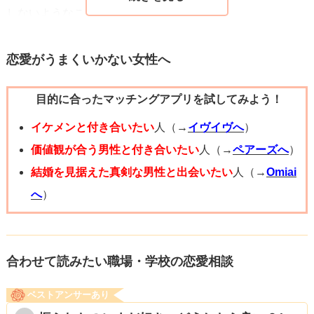
しないようなことがありました。
職場でよくお似合いとか、仲良しとか言われるくらいです
恋愛がうまくいかない女性へ
から、周りにも伝わるくらい2人の相性は良いのだと思いま
目的に合ったマッチングアプリを試してみよう！
す。もしご相談者様が彼のことを恋人候補として考えてい
るのであれば、ぜひ前向きな気持ちで彼からのアプローチ
イケメンと付き合いたい
人（→
イヴイヴへ
）
を受け、できることならばご相談者様のほうからもアプロ
価値観が合う男性と付き合いたい
人（→
ペアーズへ
）
ーチしてみましょう。そうすれば一気に関係は縮まりま
結婚を見据えた真剣な男性と出会いたい
人（→
Omiai
す。
へ
）
もし可能であれば、今回のように「どういうこと？？」と
思うようなメッセージが来たときには、「ん？どうゆうこ
と？」というように尋ねて、少し掘り下げてみるのをおす
合わせて読みたい職場・学校の恋愛相談
すめします。上述したように彼も恥ずかしさや照れを隠し
ベストアンサーあり
てのこのメッセージなので、言いたいことが伝わっている