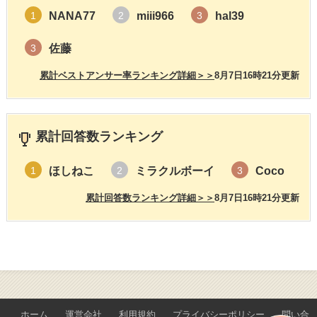
NANA77
miii966
hal39
1
2
3
佐藤
3
累計ベストアンサー率ランキング詳細＞＞
8月7日16時21分更新
累計回答数ランキング
ほしねこ
ミラクルボーイ
Coco
1
2
3
累計回答数ランキング詳細＞＞
8月7日16時21分更新
ホーム
運営会社
利用規約
プライバシーポリシー
問い合