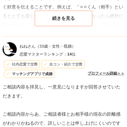
く好意を伝えることです。例えば、「⚪︎⚪︎くん（相手）とい
るととても楽しい」とか「⚪︎⚪︎くんの彼女になったら絶対に
幸せだよね」などと言ったり、好きな異性のタイプの話を
して、相手の男性に近いタイプを言うなどです。
ねねさん
（33歳・女性・既婚）
うまくいくといいですね！
恋愛マスターランキング：
14
位
応援しています！
社内恋愛で交際
合コン・紹介で交際
プロフィール詳細＞＞
マッチングアプリで成婚
ご相談内容を拝見し、一意見になりますが回答させていた
だきます。
ご相談内容からあ、ご相談者様とお相手様の現在の距離感
がわかりかねるので、詳しいことは申し上げにくいのです