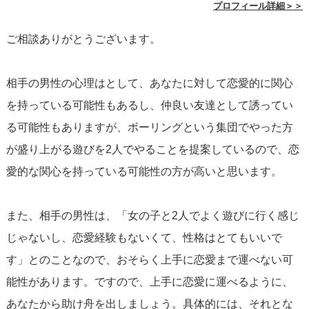
プロフィール詳細＞＞
提案から始めてみるのも良いでしょう。
ご相談ありがとうございます。
最後に、彼がどのような気持ちであなたを誘ったかは現時
相手の男性の心理はとして、あなたに対して恋愛的に関心
点でははっきりとは分かりませんが、
この機会を楽しむこ
を持っている可能性もあるし、仲良い友達として誘ってい
とで自然と2人の関係が深まり、彼の本当の気持ちも見えて
る可能性もありますが、ボーリングという集団でやった方
くるはずです
。肝心なのは、自分自身を大切にしながら、
が盛り上がる遊びを2人でやることを提案しているので、恋
この出会いを心から楽しむこと。それが最終的に2人の関係
愛的な関心を持っている可能性の方が高いと思います。
をより良い方向へ導く鍵となります。
また、相手の男性は、「女の子と2人でよく遊びに行く感じ
じゃないし、恋愛経験もないくて、性格はとてもいいで
す」とのことなので、おそらく上手に恋愛まで運べない可
能性があります。ですので、上手に恋愛に運べるように、
あなたから助け舟を出しましょう。具体的には、それとな