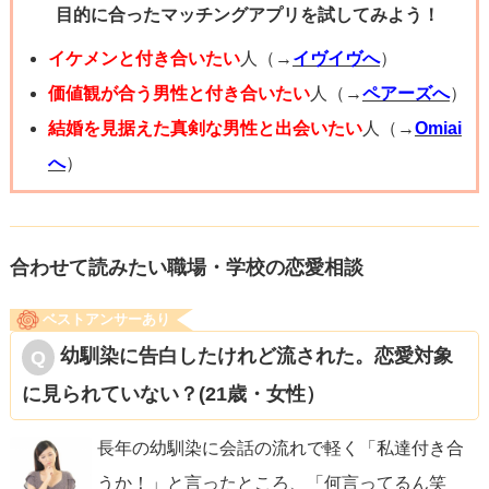
目的に合ったマッチングアプリを試してみよう！
ボーリングだけでなく、その前後でカフェにいってゆっく
り話す時間を作ったり、今の時期ですとイベントなどの話
イケメンと付き合いたい
人（→
イヴイヴへ
）
題を出して、次のデートにつながるようにするのもよいか
価値観が合う男性と付き合いたい
人（→
ペアーズへ
）
と思います。
結婚を見据えた真剣な男性と出会いたい
人（→
Omiai
へ
）
何か参考になりましたら幸いです。
合わせて読みたい職場・学校の恋愛相談
ベストアンサーあり
幼馴染に告白したけれど流された。恋愛対象
に見られていない？(21歳・女性）
長年の幼馴染に会話の流れで軽く「私達付き合
うか！」と言ったところ、「何言ってるん笑