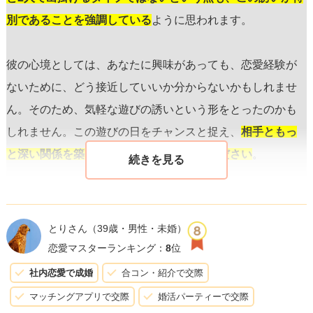
別であることを強調している
ように思われます。
彼の心境としては、あなたに興味があっても、恋愛経験が
ないために、どう接近していいか分からないかもしれませ
ん。そのため、気軽な遊びの誘いという形をとったのかも
しれません。この遊びの日をチャンスと捉え、
相手ともっ
と深い関係を築くためのきっかけとしてください
。
進展させるためには、このボーリングの日に積極的に関わ
り合うことが重要です。互いの共通点を発見し、会話を楽
とりさん
（39歳・男性・未婚）
しむことで、彼にとってあなたが単なるサークルの友達以
恋愛マスターランキング：
8
位
上の存在になるかもしれません。
また、自然な形で次の約
社内恋愛で成婚
合コン・紹介で交際
束を提案することで、更に2人の距離を縮めることができま
マッチングアプリで交際
婚活パーティーで交際
す
。例えば、「今度は●●に行ってみたいね」といった軽い