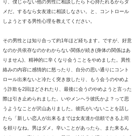
り、僕じゃない他の男性に相談したら下心持たれるからダ
メだ。するなら女友達に相談しなさい。と、コントロール
しようとする男性心理を教えてください。
その男性とは知り合って約1年ほど経ちます。ですが、好意
なのか共依存なのかわからない関係が続き(身体の関係はあ
りません)、精神的に辛くなり会うことをやめました。異性
絡みの内容に感情的に怒ったり、自分の思い通りにコント
ロール出来ないと冷たく突き放したり、もう会うのやめよ
う詐欺を2回ほどされたり、最後に会うのやめようと言った
際は引き止められました。いやメンヘラ彼氏かよ？って思
うようなことが沢山ありました。彼氏がいないことを話し
たら「新しい恋人が出来るまでは女友達か信頼できる上司
を頼りなね。男はダメ。辛いことがあったら、また来るん