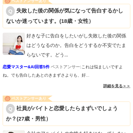
ベストアンサーあり
失敗した後の関係が気になって告白するかし
ないか迷っています。(18歳・女性）
好きな子に告白をしたいがし失敗した後の関係
はどうなるのか。告白をどうするか不安でたま
らないです。どう
...
恋愛マスター&AI回答5件
ベストアンサー:
これは悩ましいですよ
ね。でも告白したあとのきまずさよりも、好...
詳細を見る＞＞
ベストアンサーあり
社員がバイトと恋愛したらまずいでしょう
か？(27歳・男性）