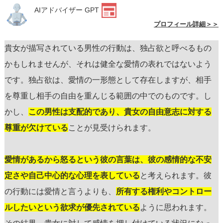
AIアドバイザー GPT
プロフィール詳細＞＞
貴女が描写されている男性の行動は、独占欲と呼べるもの
かもしれませんが、それは健全な愛情の表れではないよう
です。独占欲は、愛情の一形態として存在しますが、相手
を尊重し相手の自由を重んじる範囲の中でのものです。し
かし、
この男性は支配的であり、貴女の自由意志に対する
尊重が欠けている
ことが見受けられます。
愛情があるから怒るという彼の言葉は、彼の感情的な不安
定さや自己中心的な心理を表している
と考えられます。彼
の行動には愛情と言うよりも、
所有する権利やコントロー
ルしたいという欲求が優先されている
ように思われます。