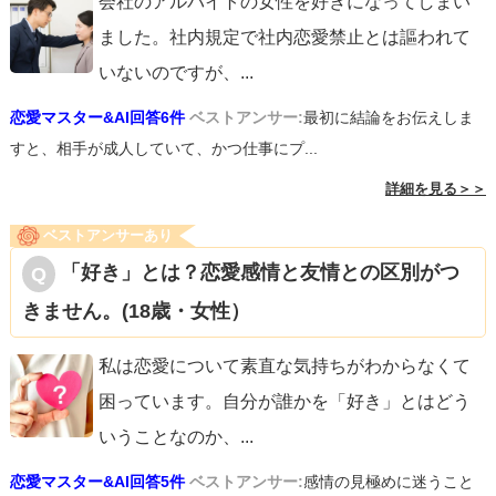
会社のアルバイトの女性を好きになってしまい
ました。社内規定で社内恋愛禁止とは謳われて
いないのですが、
...
恋愛マスター&AI回答6件
ベストアンサー:
最初に結論をお伝えしま
すと、相手が成人していて、かつ仕事にプ...
詳細を見る＞＞
ベストアンサーあり
「好き」とは？恋愛感情と友情との区別がつ
きません。(18歳・女性）
私は恋愛について素直な気持ちがわからなくて
困っています。自分が誰かを「好き」とはどう
いうことなのか、
...
恋愛マスター&AI回答5件
ベストアンサー:
感情の見極めに迷うこと