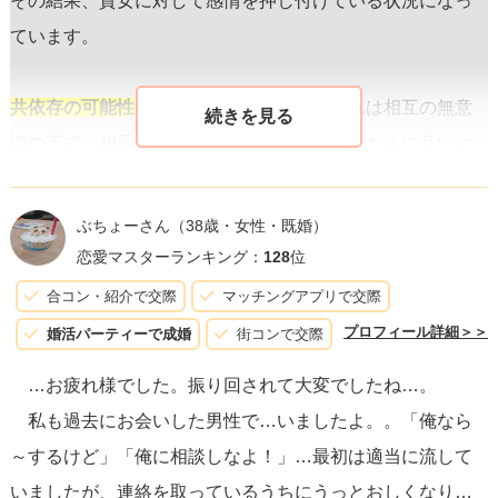
その結果、貴女に対して感情を押し付けている状況になっ
ています。
共依存の可能性
も指摘されていますが、それは相互の無意
識の下で、相手が必要とするサポートを得るために互いに
依存し合う関係です。この男性は依存というよりも、
貴女
をコントロールしようとする欲求
が強いのだと推察されま
ぶちょーさん
（38歳・女性・既婚）
す。
恋愛マスターランキング：
128
位
合コン・紹介で交際
マッチングアプリで交際
恋愛関係においては、互いの自主性と独立性を尊重しなが
プロフィール詳細＞＞
婚活パーティーで成婚
街コンで交際
ら支え合うことが重要です
。精神的に辛くなる関係は健全
…お疲れ様でした。振り回されて大変でしたね…。
なものではなく、感情的に怒ったり、自分の思い通りにな
私も過去にお会いした男性で…いましたよ。。「俺なら
らないと攻撃的になる相手は貴女の心の健康にとって良い
～するけど」「俺に相談しなよ！」…最初は適当に流して
影響を与えることはないでしょう。
いましたが、連絡を取っているうちにうっとおしくなり…