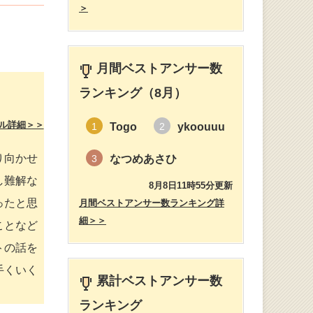
＞
月間ベストアンサー数
ランキング（8月）
ル詳細＞＞
Togo
ykoouuu
1
2
り向かせ
なつめあさひ
3
し難解な
8月8日11時55分更新
ったと思
月間ベストアンサー数ランキング詳
細＞＞
ことなど
トの話を
手くいく
累計ベストアンサー数
ランキング