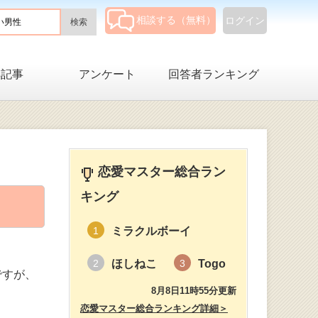
相談する（無料）
ログイン
集記事
アンケート
回答者ランキング
恋愛マスター総合ラン
キング
ミラクルボーイ
1
ほしねこ
Togo
2
3
ですが、
8月8日11時55分更新
恋愛マスター総合ランキング詳細＞