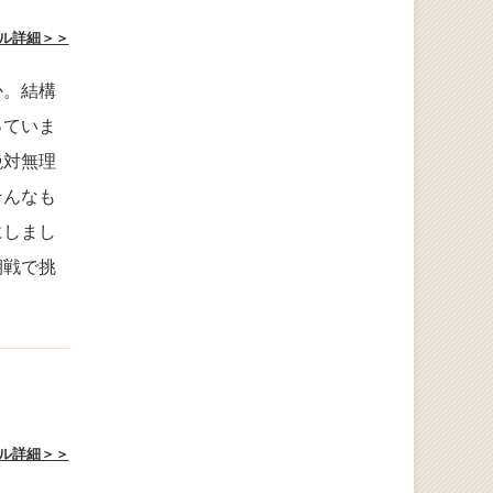
ル詳細＞＞
か。結構
っていま
絶対無理
そんなも
にしまし
期戦で挑
ル詳細＞＞