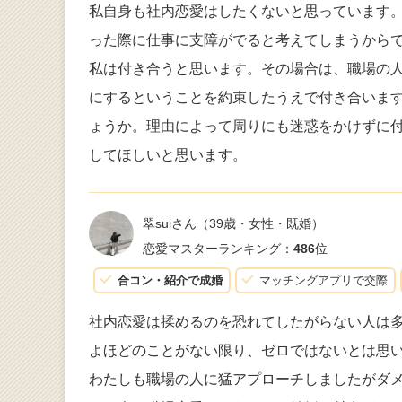
私自身も社内恋愛はしたくないと思っています
った際に仕事に支障がでると考えてしまうから
私は付き合うと思います。その場合は、職場の
にするということを約束したうえで付き合いま
ょうか。理由によって周りにも迷惑をかけずに
してほしいと思います。
翠suiさん
（39歳・女性・既婚）
恋愛マスターランキング：
486
位
合コン・紹介で成婚
マッチングアプリで交際
社内恋愛は揉めるのを恐れてしたがらない人は
よほどのことがない限り、ゼロではないとは思
わたしも職場の人に猛アプローチしましたがダ