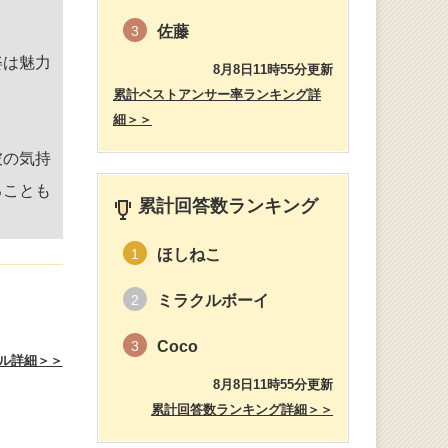
佐藤
3
姿は魅力
8月8日11時55分更新
累計ベストアンサー率ランキング詳
細＞＞
彼の気持
ることも
累計回答数ランキング
ほしねこ
1
ミラクルボーイ
2
Coco
3
ル詳細＞＞
8月8日11時55分更新
累計回答数ランキング詳細＞＞