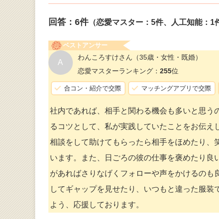
回答：
6
件
（恋愛マスター：5件、人工知能：1
ベストアンサー
わんころすけさん
（35歳・女性・既婚）
A
恋愛マスターランキング：
255
位
合コン・紹介で交際
マッチングアプリで交際
社内であれば、相手と関わる機会も多いと思う
るコツとして、私が実践していたことをお伝え
相談をして助けてもらったら相手をほめたり、
います。また、日ごろの彼の仕事を褒めたり良
があればさりなげくフォローや声をかけるのも
してギャップを見せたり、いつもと違った服装
よう、応援しております。