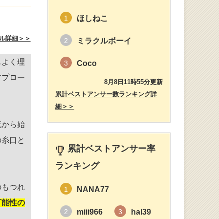
ほしねこ
1
ル詳細＞＞
ミラクルボーイ
2
もよく理
Coco
3
アプロー
8月8日11時55分更新
累計ベストアンサー数ランキング詳
細＞＞
流から始
の糸口と
累計ベストアンサー率
ランキング
のもつれ
NANA77
1
可能性の
miii966
hal39
2
3