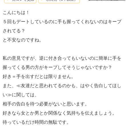
は、自分から「私たちはこれからどうなるの？」と
恋愛に
こんにちは！
対する意志を探る会話
を持つのも一つの方法です。また
５回もデートしているのに手も握ってくれないのはキープ
は、
あなたから告白
してみても良いかもしれません。それ
されてる？
によって、彼の真剣度やあなたに対する考えを知ることが
と不安なのですね。
できるでしょう。
私の意見ですが、逆に付き合ってもいないのに簡単に手を
焦ることなく、しかし勇気をもって自分の気持ちを表現す
握ってくる男の方がキープしてそうじゃないですか？
ること。それが
彼の本当の気持ちを知り、二人の関係を進
好き＝手を出すだとは限りません。
展させる
ための鍵です。自分の気持ちを正直に伝え、彼の
また、≪友達だと思われてるのかも、はやく告白してほし
答えを受け入れる準備をすることが大切です。これによ
い≫に関しては、
り、素敵な恋の可能性を広げていくことができます。
相手の告白を待つ必要がないと思います。
好きなら女とか男とか関係なく気持ちを伝えましょう。
待っているだけ時間の無駄です。