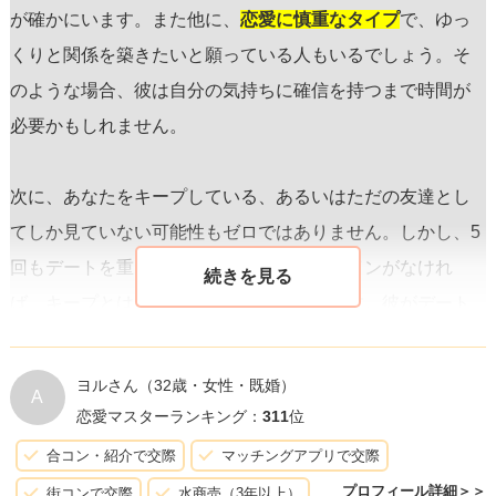
が確かにいます。また他に、
恋愛に慎重なタイプ
で、ゆっ
くりと関係を築きたいと願っている人もいるでしょう。そ
のような場合、彼は自分の気持ちに確信を持つまで時間が
必要かもしれません。
次に、あなたをキープしている、あるいはただの友達とし
てしか見ていない可能性もゼロではありません。しかし、5
回もデートを重ねており、嫌いだというサインがなけれ
ば、キープとはどちらかと言えば否定的です。彼がデート
に誘ってくれていることは、
最低限の関心がある
と捉えて
も良いでしょう。
ヨルさん
（32歳・女性・既婚）
A
恋愛マスターランキング：
311
位
こうした状況で大切なのは、
直接彼の気持ちを尋ねる勇気
合コン・紹介で交際
マッチングアプリで交際
を持つことです。待っていても、彼の動きが見えない場合
プロフィール詳細＞＞
街コンで交際
水商売（3年以上）