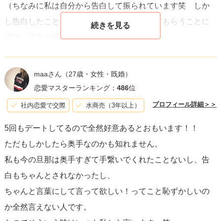
（ちなみに私は自分から告白して振られています笑 しか
し告白したことにより、異性として意識してもらうことに
成功。現在の旦那です。）
ぜひ、勇気を出して挑戦してみるのはどうでしょうか！
maaさん
（27歳・女性・既婚）
恋愛マスターランキング：
486
位
プロフィール詳細＞＞
社内恋愛で交際
水商売（3年以上）
5回もデートしてるので全然好意あるとおもいます！！
ただもしかしたら奥手なのかも知れません。
私も今の旦那は奥手すぎて手繋いでくれたことないし、告
白もちゃんとされなかったし、
ちゃんと言葉にして言って欲しい！ってこと恥ずかしいの
か全然言えない人です。