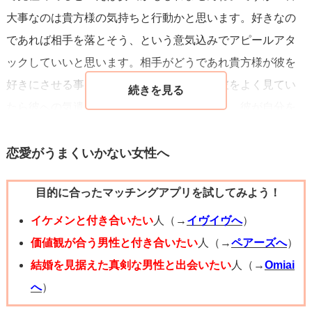
大事なのは貴方様の気持ちと行動かと思います。好きなの
であれば相手を落とそう、という意気込みでアピールアタ
ックしていいと思います。相手がどうであれ貴方様が彼を
好きにさせる事が出来たらいいですよね。彼をよく見てい
たら彼への気遣いやアピールも見えてくるし、彼が自分を
どう見てるのかも見えてくると思います。一度彼をよく見
てみて下さい、そして女性としてのアピールで彼を虜にで
恋愛がうまくいかない女性へ
きる様頑張ってみて下さい。幸あれ
目的に合ったマッチングアプリを試してみよう！
イケメンと付き合いたい
人（→
イヴイヴへ
）
価値観が合う男性と付き合いたい
人（→
ペアーズへ
）
結婚を見据えた真剣な男性と出会いたい
人（→
Omiai
へ
）