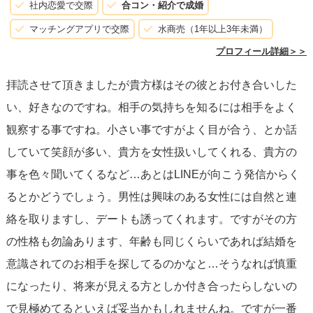
社内恋愛で交際
合コン・紹介で成婚
マッチングアプリで交際
水商売（1年以上3年未満）
プロフィール詳細＞＞
拝読させて頂きましたが貴方様はその彼とお付き合いした
い、好きなのですね。相手の気持ちを知るには相手をよく
観察する事ですね。小さい事ですがよく目が合う、とか話
していて笑顔が多い、貴方を女性扱いしてくれる、貴方の
事を色々聞いてくるなど…あとはLINEが向こう発信からく
るとかどうでしょう。男性は興味のある女性には自然と連
絡を取りますし、デートも誘ってくれます。ですがその方
の性格も勿論あります、年齢も同じくらいであれば結婚を
意識されてのお相手を探してるのかなと…そうなれば慎重
になったり、将来が見える方としか付き合ったらしないの
で見極めてるといえば妥当かもしれませんね。ですが一番