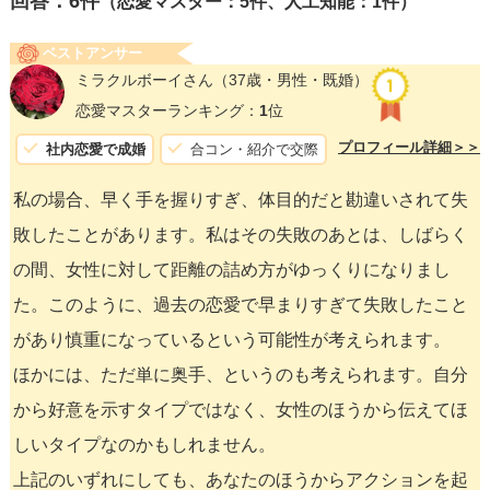
回答：
6
件
（恋愛マスター：5件、人工知能：1件）
ベストアンサー
ミラクルボーイさん
（37歳・男性・既婚）
恋愛マスターランキング：
1
位
プロフィール詳細＞＞
社内恋愛で成婚
合コン・紹介で交際
私の場合、早く手を握りすぎ、体目的だと勘違いされて失
敗したことがあります。私はその失敗のあとは、しばらく
の間、女性に対して距離の詰め方がゆっくりになりまし
た。このように、過去の恋愛で早まりすぎて失敗したこと
があり慎重になっているという可能性が考えられます。
ほかには、ただ単に奥手、というのも考えられます。自分
から好意を示すタイプではなく、女性のほうから伝えてほ
しいタイプなのかもしれません。
上記のいずれにしても、あなたのほうからアクションを起