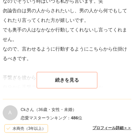
なのでそういう時はいつも私から言います。笑
勿論告白は男の人からされたいし、男の人から何でもして
くれたり言ってくれた方が嬉しいです。
でも奥手の人はなかなか行動してくれないし言ってくれま
せん。
なので、言わせるように行動するようにこちらから仕掛け
るべきです。
手繋ぎを彼からしてほしいのであれば
自分から手繋ごう？って堂々と言ってしまうか、
友達の話と言って、友達の彼氏が奥手で手繋いだりしてく
れないんだって。
Ckさん
（36歳・女性・未婚）
A
でも女の子って男の人にそういうのリードして何も言わず
恋愛マスターランキング：
486
位
スって手握ってくれたら嬉しいのに〜って
プロフィール詳細＞＞
水商売（3年以上）