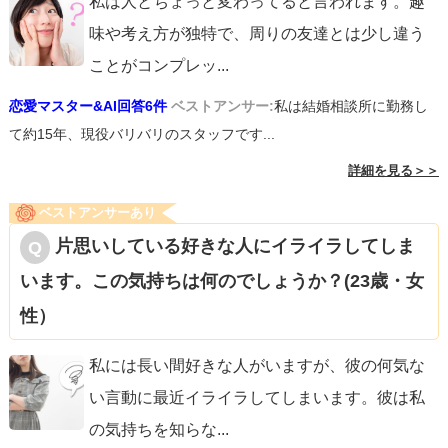
私は人とちょっと変わってると言われます。趣
「職場のことが気になるなら無理はさせない」といった配
味や考え方が独特で、周りの友達とは少し違う
慮も一言あると安心感を与えられます。
ことがコンプレッ
...
恋愛マスター&AI回答6件
ベストアンサー:
私は結婚相談所に勤務し
最後に、僕の経験談として
て約15年、現役バリバリのスタッフです...
詳細を見る＞＞
僕も返信が遅かったり誘いの頻度が低い相手に対して告白
をためらったことがありましたが、伝えたら「もっと早く
ベストアンサーあり
言ってくれればよかったのに！」と言われたことがありま
片思いしている好きな人にイライラしてしま
す。逆に言えば、タイミングを待ちすぎてチャンスを逃す
います。この気持ちは何のでしょうか？(23歳・女
こともあるので注意です。
性）
私には長い間好きな人がいますが、彼の何気な
まとめ：勝算はある、あとは勇気だけ
い言動に最近イライラしてしまいます。彼は私
の気持ちを知らな
...
ここで動かないと「いつまでこの関係なんだろう？」とい