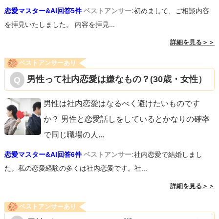
う不安が増えるだけです。今回のデートの終わり、あるい
恋愛マスター&AI回答5件
ベストアンサー:
初めまして、ご相談内容
を拝見いたしました。 内容を拝見...
は家の前での別れ際など、自然なタイミングで気持ちを伝
えてみてください。断られたときも「今まで通り大切にし
詳細を見る＞＞
たい」と伝えれば、関係を壊さずに済む可能性が高いです
ベストアンサーあり
よ。
男性って社内恋愛は嫌なもの？(30歳・女性）
うまくいくことを祈っています。頑張ってください！
男性は社内恋愛はなるべく避けたいものです
か？ 男性と恋愛話しをしているとかなりの確率
で同じ職場の人
...
恋愛マスター&AI回答6件
ベストアンサー:
社内恋愛で結婚しまし
た。私の恋愛経験の多くは社内恋愛です。社...
詳細を見る＞＞
ベストアンサーあり