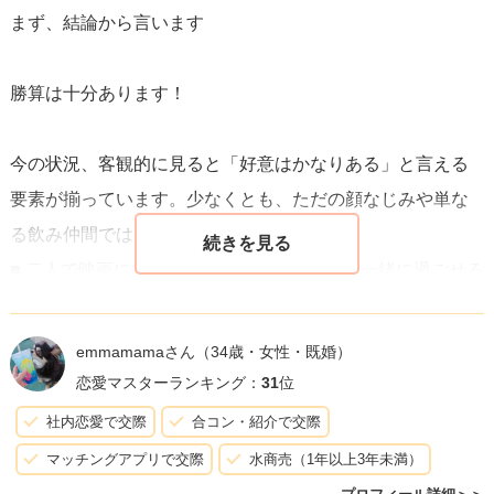
まず、結論から言います
勝算は十分あります！
今の状況、客観的に見ると「好意はかなりある」と言える
要素が揃っています。少なくとも、ただの顔なじみや単な
る飲み仲間では
■ 二人で映画に行って、そのまま晩御飯まで一緒に過ごせる
■ 行きは迎えに行き、帰りは家の前まで送るなど距離感を取
ってくれている
emmamamaさん
（34歳・女性・既婚）
■ タメ口で話すようになっている（あなたの提案で自然に変
恋愛マスターランキング：
31
位
わっている）
社内恋愛で交際
合コン・紹介で交際
■ 会う約束に前向きで、具体的に「4月だったらどこでも大
マッチングアプリで交際
水商売（1年以上3年未満）
丈夫」と返してくれている