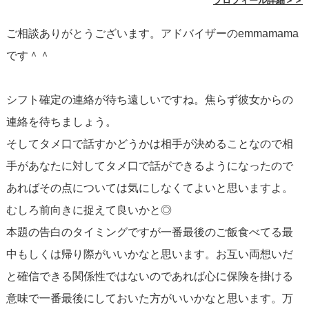
プロフィール詳細＞＞
といった振る舞いは、好意や少なくとも警戒を解いている
ご相談ありがとうございます。アドバイザーのemmamama
サインです。
です＾＾
これは「好きかどうか」ではなく「あなたに対して好意的
シフト確定の連絡が待ち遠しいですね。焦らず彼女からの
であるか、付き合う可能性を考えられる状態か」の違いに
連絡を待ちましょう。
過ぎません。
そしてタメ口で話すかどうかは相手が決めることなので相
手があなたに対してタメ口で話ができるようになったので
「脈ナシかな？」と思っている部分も大丈夫
あればその点については気にしなくてよいと思いますよ。
1. 返信が3日に1回くらい → 仕事が忙しい、またはLINEで
むしろ前向きに捉えて良いかと◎
のやり取りが苦手なだけの可能性が高いです。既読後に翌
本題の告白のタイミングですが一番最後のご飯食べてる最
日返すのは悪意ではなく単純に余裕の有無でしょう。
中もしくは帰り際がいいかなと思います。お互い両想いだ
2. 誘いが自発的に来ない → シフトや予定が不規則なら、自
と確信できる関係性ではないのであれば心に保険を掛ける
分から誘いづらい人も多いです。あなたが調整してあげる
意味で一番最後にしておいた方がいいかなと思います。万
と喜ばれます。