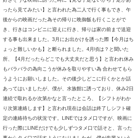
ったら見てみたい】と言われた為二人で行く事もでき、午
後からの映画だった為その帰りに晩御飯も行くことがで
き、行きはコンビニに迎えに行き、帰りは家の前まで送迎
する事も出来ました。3月にお出かけを誘った際【今月はち
ょっと難しいかも】と断られました。4月頃は？と聞いた
所、【4月だったらどこでも大丈夫だと思う】と言われ休み
もバラバラの為向こうが休みを取りやすい為 合わせてもら
うようにお願いしました。その後少しどこに行くかとか話
あってはいましたが、僕が、水族館に誘っており、休み2日
連続で取れるか次第かなと言ったところ、【シフトがわか
り次第連絡します】と言われ現在は会話は終了しシフト確
定の連絡待ちの状況です。LINEではタメ口ですが、映画に
行った際にLINEだけでも少しずつタメ口で話そと、言った
事からタメ口で話すようになりましたが、僕が先輩という