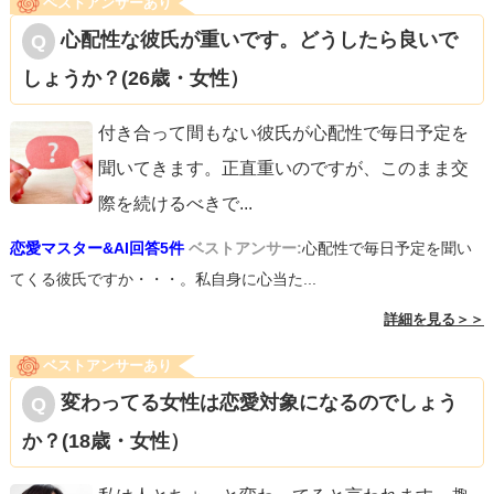
ベストアンサーあり
夜の落ち着いた時間帯、会話が弾んでリラックスしている
心配性な彼氏が重いです。どうしたら良いで
ときか、帰りに家の前でふたりきりになった瞬間が自然で
しょうか？(26歳・女性）
す。焦らず、雰囲気が良いタイミングを見計らってストレ
ートに伝えてOKですが、相手の不安を和らげる言葉を添え
付き合って間もない彼氏が心配性で毎日予定を
ると成功率がさらに上がります。
聞いてきます。正直重いのですが、このまま交
際を続けるべきで
...
たとえば：
恋愛マスター&AI回答5件
ベストアンサー:
心配性で毎日予定を聞い
「今日は一緒にいてとても楽しかった。もっと一緒にいた
てくる彼氏ですか・・・。私自身に心当た...
いと思って、正直に気持ちを伝えたい。付き合ってほし
詳細を見る＞＞
い」
ベストアンサーあり
「今の関係もすごく大切だけど、もっとちゃんと君のこと
変わってる女性は恋愛対象になるのでしょう
を大事にしたいと思ってる。断っても今まで通り仲良くし
か？(18歳・女性）
てほしい」