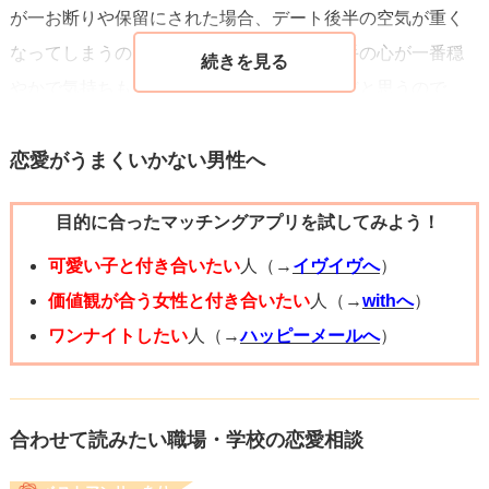
が一お断りや保留にされた場合、デート後半の空気が重く
3. タメ口に変わったのはあなたの配慮があったから → 先輩
なってしまうので。ご飯中も、おそらく相手の心が一番穏
という立場を気にしてためらっていたのを、あなたが自然
やかで気持ちもリラックスできている段階だと思うので
に解してあげた結果です。
「今日いちにち楽しかった！」と感謝を述べつつ告白へつ
4. 「変な気を使わせてしまったのでは」 → 気を使わせたか
なげるのがベストかなと思います。もしご飯中に気まずく
恋愛がうまくいかない男性へ
もと心配する気持ちは分かりますが、相手が会話を続け、
なりたくないのであれば、帰り道の最期の最期で「また会
予定を合わせようとしている時点で大きなマイナスにはな
目的に合ったマッチングアプリを試してみよう！
いたい」旨を伝えてから告白に持っていくのがベストかな
っていません。
と。
可愛い子と付き合いたい
人（→
イヴイヴへ
）
むしろ「この人がリードしてくれるなら安心して会える」
文面を見る限り関係性自体は良好だと思うのできっとうま
価値観が合う女性と付き合いたい
人（→
withへ
）
と感じているタイプの可能性が高いです。
くいくと思いますよ！どうか自信を持って。がんばってく
ワンナイトしたい
人（→
ハッピーメールへ
）
ださいね＾＾
告白する時に大事なこと
合わせて読みたい職場・学校の恋愛相談
今回のデート（ランチ→水族館→晩御飯）の流れは告白に
向いた良いシチュエーションです。タイミングとしては、