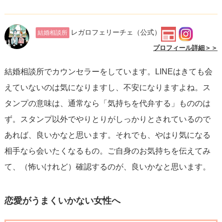
るという人がいます。どちらも間違ってはおらず、その人
によりけりです。質問者様の彼はどちらのタイプでしょう
レガロフェリーチェ
（公式）
結婚相談所
か？
プロフィール詳細＞＞
①LINEはできるが会うのが大変
結婚相談所でカウンセラーをしています。LINEはきても会
普段のデートはしっかり「デート」でしょうか？遊びに出
えていないのは気になりますし、不安になりますよね。ス
かけたり、家に呼ぶにもお部屋を掃除したり、非日常の要
タンプの意味は、通常なら「気持ちを代弁する」もののは
素があるならば、お仕事が忙しい今は大変なのかもしれま
ず。スタンプ以外でやりとりがしっかりとされているので
せん。質問者様が大切だからこそ、そこにかける労力を減
あれば、良いかなと思います。それでも、やはり気になる
らしたくなくて、余力のない今は会えないだけかもしれま
相手なら会いたくなるもの。ご自身のお気持ちを伝えてみ
せんよ。
て、（怖いけれど）確認するのが、良いかなと思います。
②LINEも会うのも苦ではない
元々どんなに忙しくても必ず駆けつけてくれる人だったな
恋愛がうまくいかない女性へ
ら、要注意かもしれません。気取らないお家デートが出来
ればいいですが、それすら無理というなら、彼の心のキャ