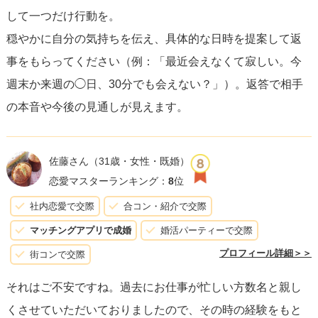
して一つだけ行動を。
穏やかに自分の気持ちを伝え、具体的な日時を提案して返
事をもらってください（例：「最近会えなくて寂しい。今
週末か来週の◯日、30分でも会えない？」）。返答で相手
の本音や今後の見通しが見えます。
佐藤さん
（31歳・女性・既婚）
恋愛マスターランキング：
8
位
社内恋愛で交際
合コン・紹介で交際
マッチングアプリで成婚
婚活パーティーで交際
プロフィール詳細＞＞
街コンで交際
それはご不安ですね。過去にお仕事が忙しい方数名と親し
くさせていただいておりましたので、その時の経験をもと