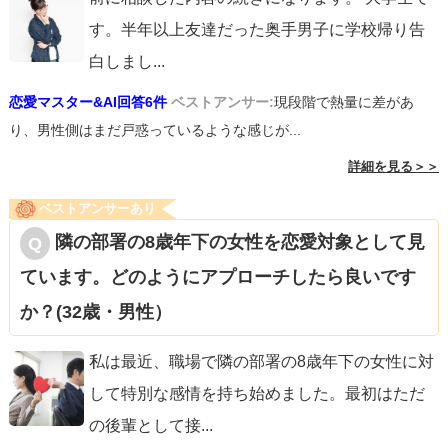
す。半年以上友達だった奥手男子に学校帰り告
白しまし
...
恋愛マスター&AI回答6件
ベストアンサー:
現段階で熱量に差があ
り、男性側はまだ戸惑っているような感じが...
詳細を見る＞＞
ベストアンサーあり
隣の部署の8歳年下の女性を恋愛対象として見
ています。どのようにアプローチしたら良いです
か？(32歳・男性）
私は最近、職場で隣の部署の8歳年下の女性に対
して特別な感情を持ち始めました。最初はただ
の後輩として接
...