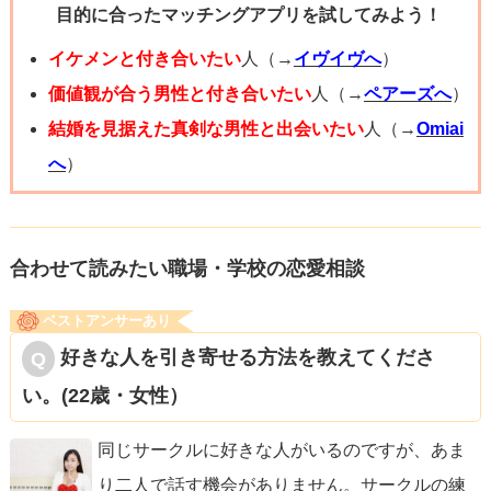
目的に合ったマッチングアプリを試してみよう！
パシティがもう限界値なのかもしれませんね。ここで追い
かけると離れていってしまいますから、焦らず自分磨きで
イケメンと付き合いたい
人（→
イヴイヴへ
）
もして、また会えたらその時に惚れ直してもらいましょ
価値観が合う男性と付き合いたい
人（→
ペアーズへ
）
う。
結婚を見据えた真剣な男性と出会いたい
人（→
Omiai
のんびり構えてくださいね。応援しています！
へ
）
合わせて読みたい職場・学校の恋愛相談
ベストアンサーあり
好きな人を引き寄せる方法を教えてくださ
い。(22歳・女性）
同じサークルに好きな人がいるのですが、あま
り二人で話す機会がありません。サークルの練