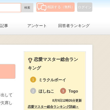
相談する（無料）
ログイン
集記事
アンケート
回答者ランキング
恋愛マスター総合ラン
キング
ミラクルボーイ
1
ほしねこ
Togo
2
3
を出して
8月9日12時26分更新
で欠席し
恋愛マスター総合ランキング詳細＞