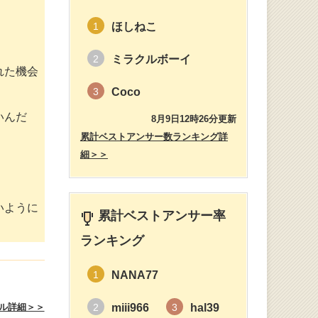
ほしねこ
1
ミラクルボーイ
2
れた機会
Coco
3
いんだ
8月9日12時26分更新
累計ベストアンサー数ランキング詳
細＞＞
いように
累計ベストアンサー率
ランキング
NANA77
1
ル詳細＞＞
miii966
hal39
2
3