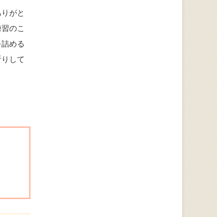
ありがと
練習のこ
を詰める
祈りして