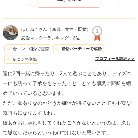
う」などの理由をつけて何かを選ぶと思いますが、特に理
由もなく「付けないで良い、なんでも良い、よく分からな
い」と乗り気でなければおしゃれにはあまり興味がないタ
ほしねこさん
（38歳・女性・既婚）
イプなのかもしれません。
恋愛マスターランキング：
2
位
合コン・紹介で交際
婚活パーティーで成婚
もしおしゃれに興味がないタイプだとしても、あなたが
プロフィール詳細＞＞
街コンで交際
「かわいい」など容姿をほめていくと「かわいいと思われ
週に2回一緒に帰ったり、2人で遊ぶこともあり、ディズニ
続けたい」と少しずつおしゃれに興味を持つきっかけにな
ーにも誘って了承をもらったこと、とても順調に距離を縮
ると思います。
めていっていると思います。
今の段階でおしゃれかどうかを気にしているという事は、
ただ、脈ありなのかどうか確信が持てないととても不安な
きっとお相手が気になったきっかけは内面にあるのではな
気持ちになりますよね…
いでしよわうか？とても素敵な方なのだと思います。
彼女がおしゃれをしてくれたことがないというのは、決し
せっかく良い出会いをしたのに「もっとおしゃれをしてほ
て脈なしだからというわけではないと思います。
しい」とストレートに伝えてしまうのは逆効果になりなね