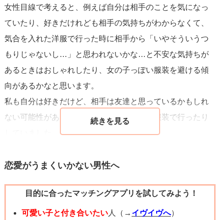
女性目線で考えると、例えば自分は相手のことを気になっ
ないので、慎重にお相手の考えを汲み取っていってみてく
ていたり、好きだけれども相手の気持ちがわからなくて、
ださい。
気合を入れた洋服で行った時に相手から「いやそういうつ
応援しています。
もりじゃないし…」と思われないかな…と不安な気持ちが
あるときはおしゃれしたり、女の子っぽい服装を避ける傾
向があるかなと思います。
私も自分は好きだけど、相手は友達と思っているかもしれ
ない可能性があるときは、ボーイッシュな服装で行ったり
していました。
なので、服装だけで判断しないことをおすすめします。
それよりも相手が自分と一緒にいて楽しんでいるか、笑顔
恋愛がうまくいかない男性へ
でいてくれるか、誘いにオッケーしてくれているかを大切
目的に合ったマッチングアプリを試してみよう！
にしてみてください。
今の状況であれば脈ありに近いと思いますし、これからも2
可愛い子と付き合いたい
人（→
イヴイヴへ
）