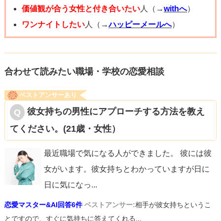
人の時間を重ねていけばお付き合いできる可能性も高いと
価値観が合う女性と付き合いたい
人（→
withへ
）
思います！
ワンナイトしたい
人（→
ハッピーメールへ
）
ディズニーデート楽しんできてくださいね！
合わせて読みたい職場・学校の恋愛相談
ベストアンサーあり
彼女持ちの男性にアプローチする方法を教え
てください。(21歳・女性）
最近職場で気になる人ができました。 彼には彼
女がいます。彼女持ちとわかっていますが日に
日に気になっ
...
恋愛マスター&AI回答6件
ベストアンサー:
相手が彼女持ちというこ
とですので、すぐに気持ちに答えてくれる...