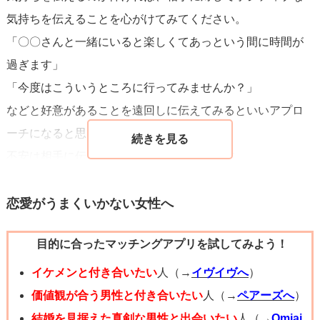
気持ちを伝えることを心がけてみてください。
「〇〇さんと一緒にいると楽しくてあっという間に時間が
過ぎます」
「今度はこういうところに行ってみませんか？」
などと好意があることを遠回しに伝えてみるといいアプロ
ーチになると思います。
不安は相手に伝わってしまう恐れがあります。
今のあなたは、彼と一緒にいて楽しい！という気持ちで心
をいっぱいにしてほしいなと思います！
恋愛がうまくいかない女性へ
3回目のデートも楽しんできてくださいね。
目的に合ったマッチングアプリを試してみよう！
イケメンと付き合いたい
人（→
イヴイヴへ
）
価値観が合う男性と付き合いたい
人（→
ペアーズへ
）
結婚を見据えた真剣な男性と出会いたい
人（→
Omiai